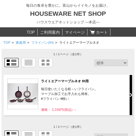
毎日の食卓を豊かに。富山からイイモノをお届け。
HOUSEWARE NET SHOP
ハウスウエアネットショップ ―本店―
TOP
ご利用案内
マイページ
カート
TOP
>
家庭用
>
フライパン(IH)
>
ライトエアーマーブルネオ
1 / 1ページ
（全1件）
ライトエアーマーブルネオ IH用
毎日使いたくなる軽～いフライパン。
マーブル加工でお手入れも簡単。
#フライパン #軽い
価格： 2,156円(税込)
～
1 / 1ページ
（全1件）