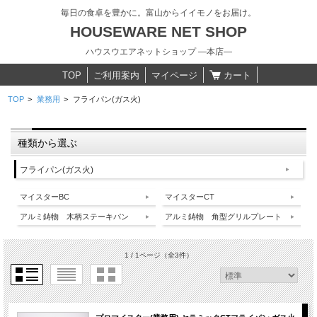
毎日の食卓を豊かに。富山からイイモノをお届け。
HOUSEWARE NET SHOP
ハウスウエアネットショップ ―本店―
TOP
ご利用案内
マイページ
カート
TOP
>
業務用
>
フライパン(ガス火)
種類から選ぶ
フライパン(ガス火)
マイスターBC
マイスターCT
アルミ鋳物 木柄ステーキパン
アルミ鋳物 角型グリルプレート
1 / 1ページ
（全3件）