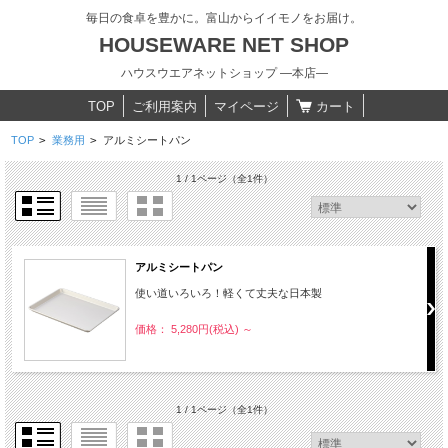
毎日の食卓を豊かに。富山からイイモノをお届け。
HOUSEWARE NET SHOP
ハウスウエアネットショップ ―本店―
TOP
ご利用案内
マイページ
カート
TOP
>
業務用
>
アルミシートパン
1 / 1ページ
（全1件）
アルミシートパン
使い道いろいろ！軽くて丈夫な日本製
価格： 5,280円(税込)
～
1 / 1ページ
（全1件）