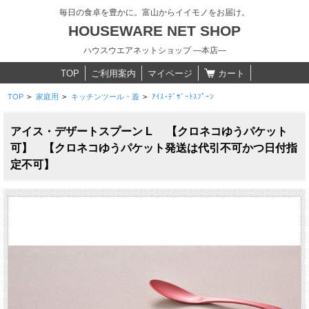
毎日の食卓を豊かに。富山からイイモノをお届け。
HOUSEWARE NET SHOP
ハウスウエアネットショップ ―本店―
TOP
ご利用案内
マイページ
カート
TOP
>
家庭用
>
キッチンツール・蓋
>
ｱｲｽ･ﾃﾞｻﾞｰﾄｽﾌﾟｰﾝ
アイス・デザートスプーン L 【クロネコゆうパケット
可】 【クロネコゆうパケット発送は代引不可かつ日付指
定不可】