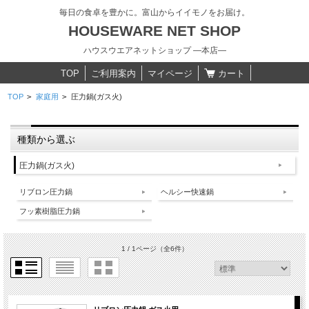
毎日の食卓を豊かに。富山からイイモノをお届け。
HOUSEWARE NET SHOP
ハウスウエアネットショップ ―本店―
TOP
ご利用案内
マイページ
カート
TOP
>
家庭用
>
圧力鍋(ガス火)
種類から選ぶ
圧力鍋(ガス火)
リブロン圧力鍋
ヘルシー快速鍋
フッ素樹脂圧力鍋
1 / 1ページ
（全6件）