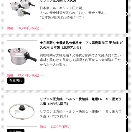
リブロン圧力鍋 ガス火用
日本製アルミキャスト圧力鍋。
３つの安全対策が取られており、安全・安心。
#日本製 #圧力鍋 #鋳物 #ギフト
価格： 20,240円(税込)
～
★在庫限り★最終処分価格★ フッ素樹脂加工 圧力鍋 ガ
ス火用 日本製（北陸アルミ）
調理時間が大幅短縮！光熱費が節約できて経済的！堅い
素材が柔らかく美味しく調理！内面がふっ素樹脂加工だ
からお手入れ楽々。
価格： 13,200円(税込)
～
在庫切れ
リブロン圧力鍋・ヘルシー快速鍋 兼用/４．５Ｌ用ガラ
ス蓋（IH/ガス両用）
リブロン圧力鍋・ヘルシー快速なべ兼用/４．５Ｌ用ガラ
ス蓋（IH/ガス両用）
価格： 1,320円(税込)
在庫切れ