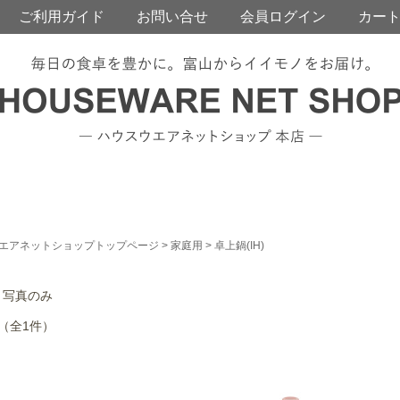
ご利用ガイド
お問い合せ
会員ログイン
カー
エアネットショップトップページ
>
家庭用
> 卓上鍋(IH)
/ 写真のみ
 （全1件）