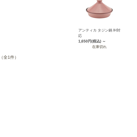
アンティカ タジン鍋 IH対
応
1,650円
(税込)
～
在庫切れ
 （全1件）