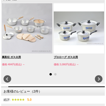
萬彩伝 ガス火用
プロローグ ガス火用
価格:484円(税込)
～
価格:3,080円(税込)
～
お客様のレビュー（2件）
総評:
5.0