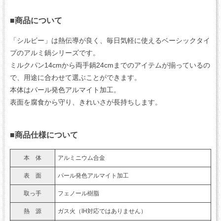
■商品について
「シルビー」は熱伝導が良く、毎日気軽に使えるベーシックタイ
プのアルミ鍋シリーズです。
ミルクパン14cmから両手鍋24cmまでのアイテムが揃っているの
で、用途に合わせて選ぶことができます。
本体はパール発色アルマイト加工。
表面を腐食から守り、きれいさが長持ちします。
■商品仕様について
本 体
アルミニウム合金
表 面
パール発色アルマイト加工
取っ手
フェノール樹脂
熱 源
ガス火（IH対応ではありません）