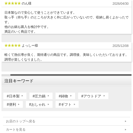
のん様
2026/04/30
日本製なので安心して使うことができています。
取っ手（持ち手）のところが大きく外に広がっていないので、収納し易くよかったで
す。
他のお鍋も購入を検討中です。
満足のいく商品です。
よっしー様
2025/12/08
軽くて熱伝導が良く、期待通りの商品です。調理後、美味しくいただいております。
調理が楽しくなりました。
注目キーワード
#日本製
#圧力鍋
#鋳物
#アウトドア
#便利
#おしゃれ
#ギフト
お店のトップへ戻る
カートを見る