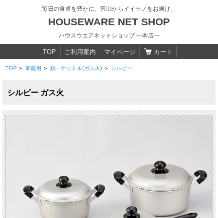
毎日の食卓を豊かに。富山からイイモノをお届け。
HOUSEWARE NET SHOP
ハウスウエアネットショップ ―本店―
TOP
ご利用案内
マイページ
カート
TOP
>
家庭用
>
鍋・ケットル(ガス火)
>
シルビー
シルビー ガス火