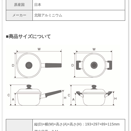
原産国
日本
メーカー
北陸アルミニウム
■商品サイズについて
縦(D)×横(W)×高さ(A)×高さ(H)：193×297×89×115mm