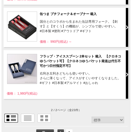
缶つま プチフォーク＆オープナー 箱入
国分とのコラボから生まれた缶詰専用フォーク。【刺
す】と【すくう】の機能が、シンプルで使いやすい。
#日本製 #便利 #アウトドア #ギフト
価格： 990円(税込)
～
フラップ・アイススプーン 2本セット 箱入 【クロネコ
ゆうパケット可】【クロネコゆうパケット発送は代引不
可かつ日付指定不可】
右利き左利きどちらも使いやすい。
さらに薄くなって、アイスがすくいやすくなりました。
#ギフト #日本製 #アルマイト #おしゃれ
価格： 1,980円(税込)
2 / 2ページ
（全23件）