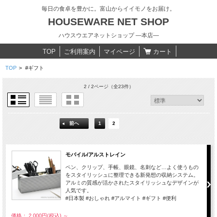
毎日の食卓を豊かに。富山からイイモノをお届け。
HOUSEWARE NET SHOP
ハウスウエアネットショップ ―本店―
TOP
ご利用案内
マイページ
カート
TOP
>
#ギフト
2 / 2ページ
（全23件）
前へ
1
2
モバイル/アルストレイン
ペン、クリップ、手帳、眼鏡、名刺など…よく使うもの
をスタイリッシュに整理できる新発想の収納システム。
アルミの質感が活かされたスタイリッシュなデザインが
人気です。
#日本製 #おしゃれ #アルマイト #ギフト #便利
価格： 2,000円(税込)
～