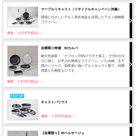
マーブルリキャスト（リサイクルキャンペーン対象）
環境にやさしいアルミ再生地金を活用したアルミ鋳物製
フライパン
価格： 4,224円(税込)
～
在庫限り特価 IHカルバ
耐久性抜群！「テフロン(TM)プラチナ加工」で汚れやキ
ズに強く、お手入れ簡単なフライパン、いため鍋、玉子
焼のシリーズ。熱変形に強いアルミキャスト製で、IH調
理器との相性も◎です。
価格： 2,475円(税込)
～
PICK UP
キャストバリウス
価格： 1,925円(税込)
～
【在庫限り】IHベルサージュ