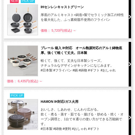
NEW
PICK UP
IHセンレンキャストグリーン
厚底のアルミキャスト<鋳造>製でセラミック加工の特性
を最大化した、ふっ素樹脂不使用のフライパン
価格： 5,720円(税込)
～
プレール 箱入 IH対応 オール熱源対応のアルミ鋳物底
厚。強くて軽くて丈夫。日本製
軽くて、強くて、丈夫な日本製シリーズ。
ナチュラルなデザインがキッチンになじみます。
#日本製 #フライパン #鍋 #鋳物 #ギフト #おしゃれ
価格： 6,435円(税込)
～
PICK UP
HAMON IH対応/ガス火用
おいしさ、しあわせ、じんわり広がる。
炊く・煮る・蒸す・茹でる・揚げる・炒める・焼く・オ
ーブン調理と、1台で８通りの使い方ができる万能鍋で
す。
#日本製 #鋳物 #便利 #おしゃれ #ギフト