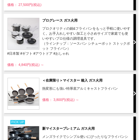
価格： 27,500円(税込)
プログレース ガス火用
プロクオリティの鍋&フライパンをもっと手軽に使いやす
く。お手入れしやすい加工と小さめサイズで家庭でも使
いやすいプロ仕様の調理道具です。
（ラインナップ：ソースパン シチューポット ストックポ
ット フライパン）
#日本製 #ギフト #アウトドア #おしゃれ
価格： 4,840円(税込)
～
＜在庫限り＞マイスター 箱入 ガス火用
熱変形にも強い特厚底アルミキャストフライパン
価格： 3,800円(税込)
～
PICK UP
新マイスタープレミアム ガス火用
メンズライクでシンプル使いにぴったりなフライパンシ