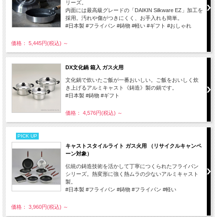
リーズ。
内面には最高級グレードの「DAIKIN Silkware EZ」加工を
採用。汚れや傷がつきにくく、お手入れも簡単。
#日本製 #フライパン #鋳物 #軽い #ギフト #おしゃれ
価格： 5,445円(税込)
～
DX文化鍋 箱入 ガス火用
文化鍋で炊いたご飯が一番おいしい。ご飯をおいしく炊
き上げるアルミキャスト《鋳造》製の鍋です。
#日本製 #鋳物 #ギフト
価格： 4,576円(税込)
～
PICK UP
キャストスタイルライト ガス火用 （リサイクルキャンペ
ーン対象）
伝統の鋳造技術を活かして丁寧につくられたフライパン
シリーズ。熱変形に強く熱ムラの少ないアルミキャスト
製。
#日本製 #フライパン #鋳物 #フライパン #軽い
価格： 3,960円(税込)
～