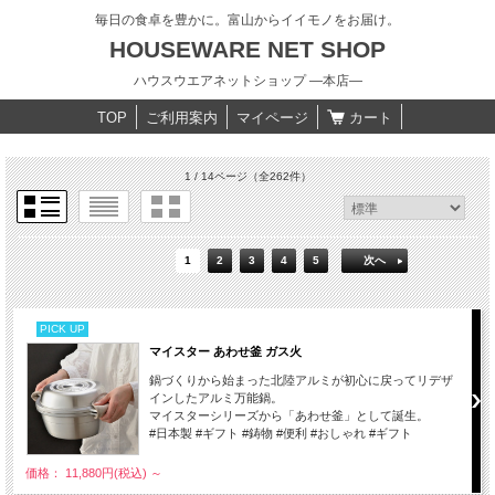
毎日の食卓を豊かに。富山からイイモノをお届け。
HOUSEWARE NET SHOP
ハウスウエアネットショップ ―本店―
TOP
ご利用案内
マイページ
カート
1 / 14ページ
（全262件）
1
2
3
4
5
次へ
PICK UP
マイスター あわせ釜 ガス火
鍋づくりから始まった北陸アルミが初心に戻ってリデザ
インしたアルミ万能鍋。
マイスターシリーズから「あわせ釜」として誕生。
#日本製 #ギフト #鋳物 #便利 #おしゃれ #ギフト
価格： 11,880円(税込)
～