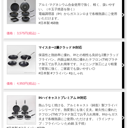
アルミ-マグネシウム合金使用で強く、軽く、扱いやす
い。（※玉子焼器を除く）
電磁調理器（IH）からガスコンロまで各種熱源にご使用
いただけます。
#日本製 #鋳物
価格： 3,575円(税込)
～
マイスター2層クラッド IH対応
保温性と熱効率に優れ、IHとの相性も良好な2層クラッド
フライパン。内面は耐久性に優れたテフロン(TM)プラチ
ナ加工でお手入れ簡単です。スピニング加工により軽量
で変形に強く、ご家庭でも扱いやすい◎
#日本製 #フライパン #おしゃれ
価格： 4,950円(税込)
～
IHハイキャストプレミアム IH対応
熱ムラなく焼ける、アルミキャスト《鋳造》製フライパ
ンシリーズです。熱変形にも強く丈夫。耐久性に優れた
テフロン(TM)プラチナ加工でお手入れ簡単。IHからガス
火まで各種熱源にご使用いただけます。（ラインナッ
プ：フライパン いため鍋 玉子焼）