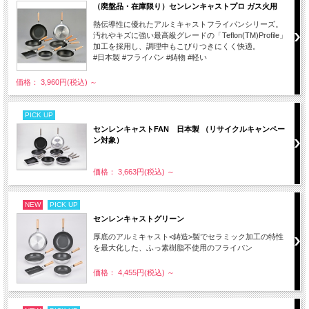
（廃盤品・在庫限り）センレンキャストプロ ガス火用
熱伝導性に優れたアルミキャストフライパンシリーズ。
汚れやキズに強い最高級グレードの「Teflon(TM)Profile」
加工を採用し、調理中もこびりつきにくく快適。
#日本製 #フライパン #鋳物 #軽い
価格： 3,960円(税込)
～
PICK UP
センレンキャストFAN 日本製 （リサイクルキャンペー
ン対象）
価格： 3,663円(税込)
～
NEW
PICK UP
センレンキャストグリーン
厚底のアルミキャスト<鋳造>製でセラミック加工の特性
を最大化した、ふっ素樹脂不使用のフライパン
価格： 4,455円(税込)
～