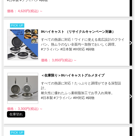
#日本製 #フライパン #鋳物
価格： 4,620円(税込)
～
PICK UP
IHハイキャスト （リサイクルキャンペーン対象）
すべての熱源に対応！ワイドに使える底広設計のフライ
パン。熱ムラのない全面均一加熱でおいしく調理。
#フライパン #日本製 #IH対応 #鋳物
価格： 3,850円(税込)
～
＜在庫限り＞IHハイキャストグルメタイプ
すべての熱源に対応！たっぷりと調理ができる深型設
計。
耐久性に優れたふっ素樹脂加工でお手入れ簡単。
#日本製 #フライパン #IH対応 #鋳物
価格： 3,300円(税込)
～
在庫切れ
PICK UP