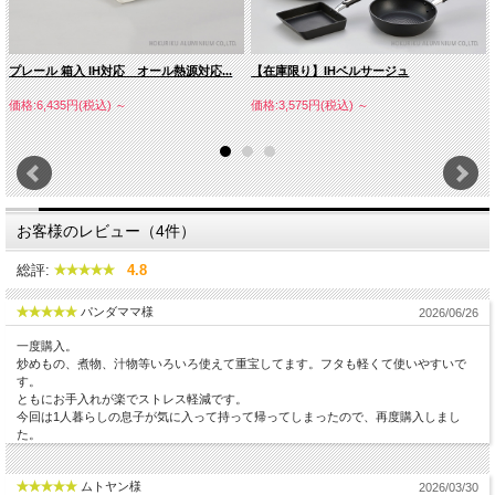
プレール 箱入 IH対応 オール熱源対応...
【在庫限り】IHベルサージュ
価格:6,435円(税込)
～
価格:3,575円(税込)
～
お客様のレビュー（4件）
総評:
4.8
パンダママ様
2026/06/26
一度購入。
炒めもの、煮物、汁物等いろいろ使えて重宝してます。フタも軽くて使いやすいで
す。
ともにお手入れが楽でストレス軽減です。
今回は1人暮らしの息子が気に入って持って帰ってしまったので、再度購入しまし
た。
ムトヤン様
2026/03/30