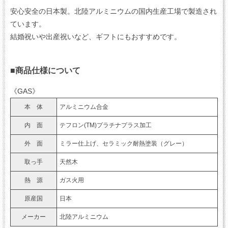
安心安全の日本製。北陸アルミニウムの国内生産工場で製造され
ています。
結婚祝いや出産祝いなど、ギフトにもおすすめです。
■商品仕様について
《GAS》
本 体
アルミニウム合金
内 面
テフロン(TM)プラチナプラス加工
外 面
ミラー仕上げ、セラミック耐熱塗装（グレー）
取っ手
天然木
熱 源
ガス火用
原産国
日本
メーカー
北陸アルミニウム