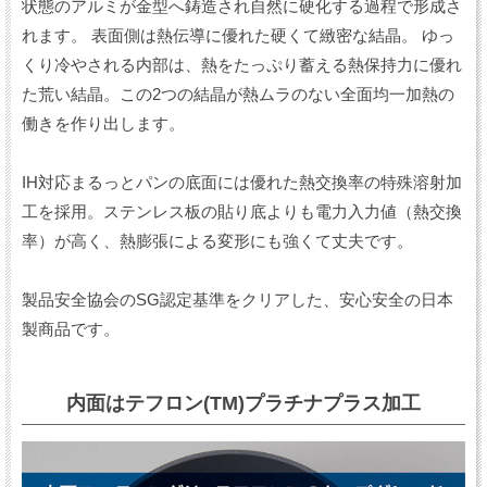
状態のアルミが金型へ鋳造され自然に硬化する過程で形成さ
れます。 表面側は熱伝導に優れた硬くて緻密な結晶。 ゆっ
くり冷やされる内部は、熱をたっぷり蓄える熱保持力に優れ
た荒い結晶。この2つの結晶が熱ムラのない全面均一加熱の
働きを作り出します。
IH対応まるっとパンの底面には優れた熱交換率の特殊溶射加
工を採用。ステンレス板の貼り底よりも電力入力値（熱交換
率）が高く、熱膨張による変形にも強くて丈夫です。
製品安全協会のSG認定基準をクリアした、安心安全の日本
製商品です。
内面はテフロン(TM)プラチナプラス加工