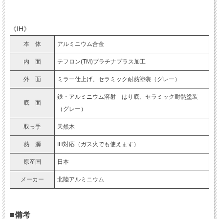
《IH》
本 体
アルミニウム合金
内 面
テフロン(TM)プラチナプラス加工
外 面
ミラー仕上げ、セラミック耐熱塗装（グレー）
鉄・アルミニウム溶射 はり底、セラミック耐熱塗装
底 面
（グレー）
取っ手
天然木
熱 源
IH対応（ガス火でも使えます）
原産国
日本
メーカー
北陸アルミニウム
■備考