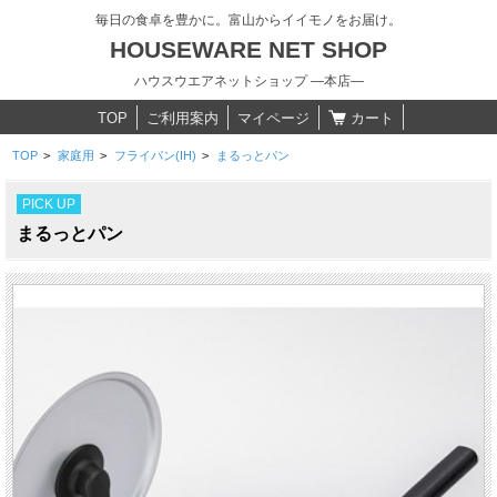
毎日の食卓を豊かに。富山からイイモノをお届け。
HOUSEWARE NET SHOP
ハウスウエアネットショップ ―本店―
TOP
ご利用案内
マイページ
カート
TOP
>
家庭用
>
フライパン(IH)
>
まるっとパン
PICK UP
まるっとパン