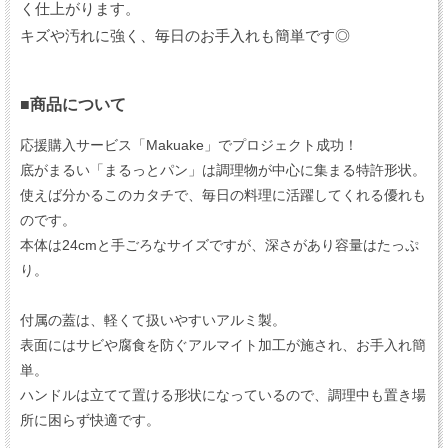
く仕上がります。
キズや汚れに強く、毎日のお手入れも簡単です◎
■商品について
応援購入サービス「Makuake」でプロジェクト成功！
底がまるい「まるっとパン」は調理物が中心に集まる特許形状。
使えば分かるこのカタチで、毎日の料理に活躍してくれる優れも
のです。
本体は24cmと手ごろなサイズですが、深さがあり容量はたっぷ
り。
付属の蓋は、軽くて扱いやすいアルミ製。
表面にはサビや腐食を防ぐアルマイト加工が施され、お手入れ簡
単。
ハンドルは立てて置ける形状になっているので、調理中も置き場
所に困らず快適です。