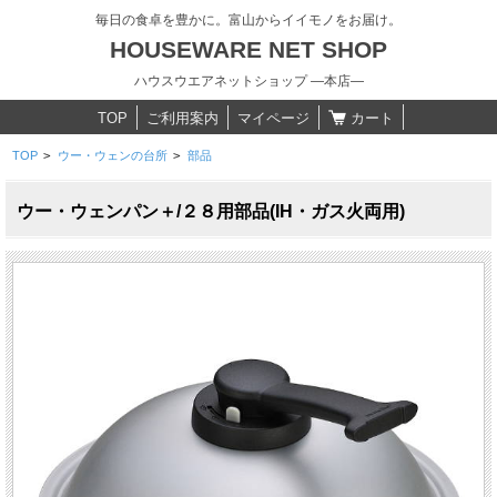
毎日の食卓を豊かに。富山からイイモノをお届け。
HOUSEWARE NET SHOP
ハウスウエアネットショップ ―本店―
TOP
ご利用案内
マイページ
カート
TOP
>
ウー・ウェンの台所
>
部品
ウー・ウェンパン＋/２８用部品(IH・ガス火両用)