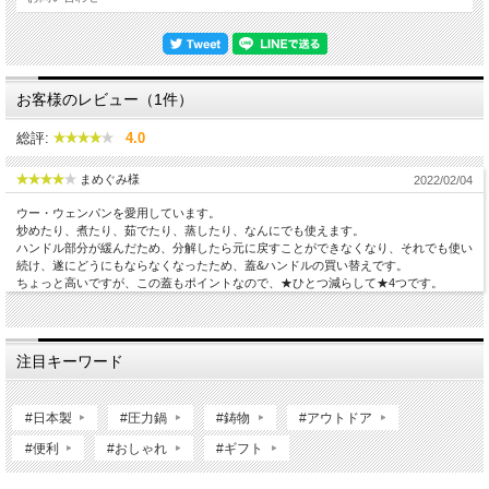
お客様のレビュー（1件）
総評:
4.0
まめぐみ様
2022/02/04
ウー・ウェンパンを愛用しています。
炒めたり、煮たり、茹でたり、蒸したり、なんにでも使えます。
ハンドル部分が緩んだため、分解したら元に戻すことができなくなり、それでも使い
続け、遂にどうにもならなくなったため、蓋&ハンドルの買い替えです。
ちょっと高いですが、この蓋もポイントなので、★ひとつ減らして★4つです。
注目キーワード
#日本製
#圧力鍋
#鋳物
#アウトドア
#便利
#おしゃれ
#ギフト