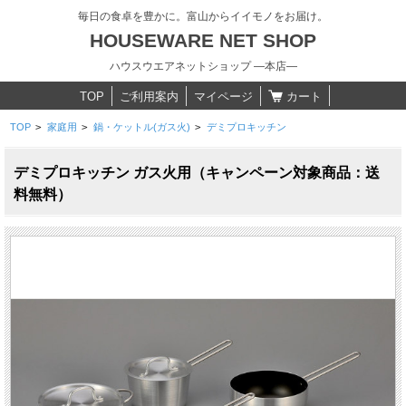
毎日の食卓を豊かに。富山からイイモノをお届け。
HOUSEWARE NET SHOP
ハウスウエアネットショップ ―本店―
TOP
ご利用案内
マイページ
カート
TOP
>
家庭用
>
鍋・ケットル(ガス火)
>
デミプロキッチン
デミプロキッチン ガス火用（キャンペーン対象商品：送
料無料）