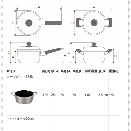
サイズ
縦(D)
横(W)
高さ(A)
高さ(H)
満水容量
底 厚
重量(g)
スープポット17.5cm
179
254
80
85
1.6ℓ
2.5mm
460
キャセロール20cm