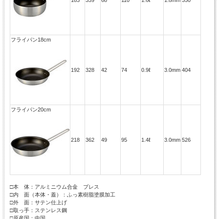
フライパン18cm
192
328
42
74
0.9ℓ
3.0mm
404
フライパン20cm
218
362
49
95
1.4ℓ
3.0mm
526
□本 体：アルミニウム合金 プレス
□内 面（本体・蓋）：ふっ素樹脂塗膜加工
□外 面：サテン仕上げ
□取っ手：ステンレス鋼
□原産国：中国