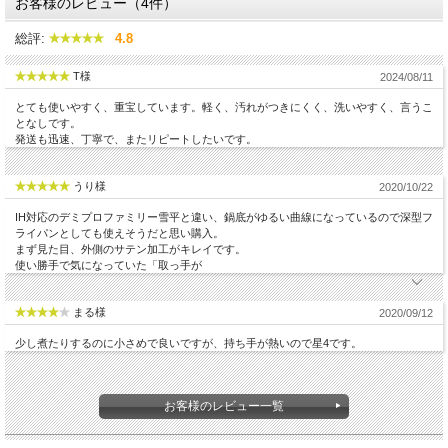
お客様のレビュー（4件）
総評:
4.8
T様
2024/08/11
とても使いやすく、重宝しています。軽く、汚れがつきにくく、洗いやすく、言うこ
となしです。
発送も迅速、丁寧で、またリピートしたいです。
うり様
2020/10/22
IH対応のデミプロファミリー雪平と違い、鍋底がゆるい曲線になっているので深型フ
ライパンとしても使えそうだと思い購入。
まず見た目、外側のサテン加工がキレイです。
使い勝手で気になっていた「取っ手が
まる様
2020/09/12
少し煮たりするのに小さめで良いですが、持ち手が熱いので星4です。
お客様のレビュー一覧