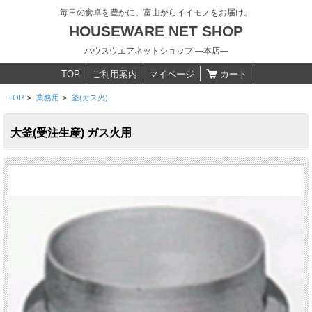
毎日の食卓を豊かに。富山からイイモノをお届け。
HOUSEWARE NET SHOP
ハウスウエアネットショップ ―本店―
TOP
ご利用案内
マイページ
カート
TOP
>
業務用
>
釜(ガス火)
大釜(受注生産) ガス火用