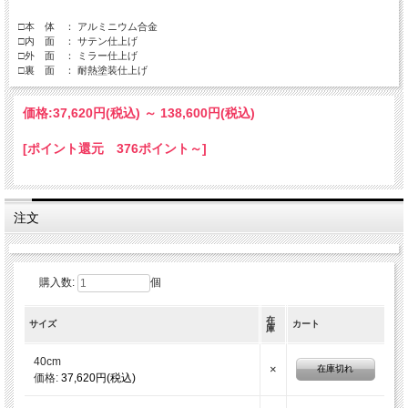
□本 体 ： アルミニウム合金
□内 面 ： サテン仕上げ
□外 面 ： ミラー仕上げ
□裏 面 ： 耐熱塗装仕上げ
価格:
37,620円
(税込)
～
138,600円
(税込)
[ポイント還元 376ポイント～]
注文
購入数:
個
在
サイズ
カート
庫
40cm
×
在庫切れ
価格:
37,620円(税込)