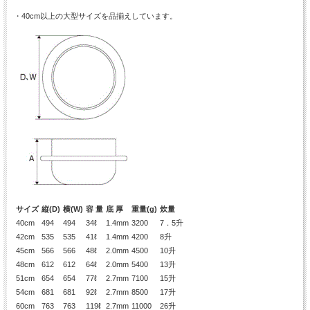
・40cm以上の大型サイズを品揃えしています。
サイズ
縦(D)
横(W)
容 量
底 厚
重量(g)
炊量
40cm
494
494
34ℓ
1.4mm
3200
7．5升
42cm
535
535
41ℓ
1.4mm
4200
8升
45cm
566
566
48ℓ
2.0mm
4500
10升
48cm
612
612
64ℓ
2.0mm
5400
13升
51cm
654
654
77ℓ
2.7mm
7100
15升
54cm
681
681
92ℓ
2.7mm
8500
17升
60cm
763
763
119ℓ
2.7mm
11000
26升