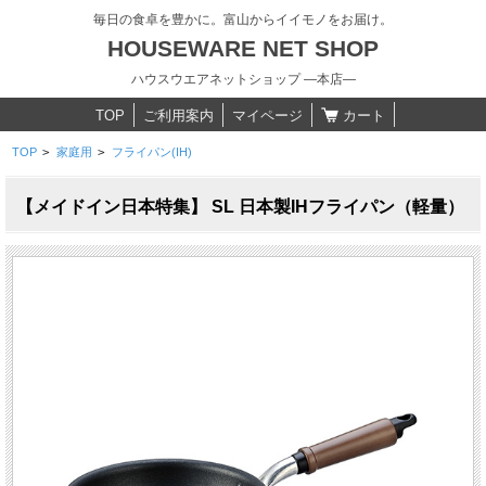
毎日の食卓を豊かに。富山からイイモノをお届け。
HOUSEWARE NET SHOP
ハウスウエアネットショップ ―本店―
TOP
ご利用案内
マイページ
カート
TOP
>
家庭用
>
フライパン(IH)
【メイドイン日本特集】 SL 日本製IHフライパン（軽量）