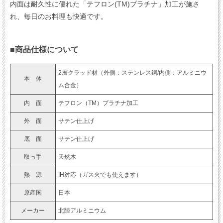
内面は耐久性に優れた「テフロン(TM)プラチナ」加工が施さ
れ、毎日のお料理も快適です。
■商品仕様について
2層クラッド材（外側：ステンレス鋼/内側：アルミニウ
本 体
ム合金）
内 面
テフロン（TM）プラチナ加工
外 面
サテン仕上げ
底 面
サテン仕上げ
取っ手
天然木
熱 源
IH対応（ガス火でも使えます）
原産国
日本
メーカー
北陸アルミニウム