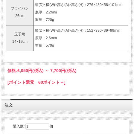
縦(D)×横(W)×高さ(A)×高さ(H)：276×480×58×101mm
フライパン
底厚：2.2mm
26cm
重量：720g
縦(D)×横(W)×高さ(A)×高さ(H)：152×390×39×99mm
玉子焼
底厚：2.6mm
14×19cm
重量：570g
価格:
6,050円
(税込)
～
7,700円
(税込)
[ポイント還元 60ポイント～]
注文
購入数:
個