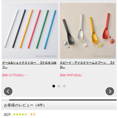
クール&シェイクストロー 【クロネコゆ
スピード・アイスクリームスプーン 【ク
う...
ロ...
価格:217円(税込)
～
価格:990円(税込)
お客様のレビュー（4件）
総評:
4.5