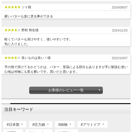
ソイ様
2026/08/07
硬いバターも楽に塗る事ができる
野村 和生様
2024/11/25
軽くてバターも溶けやすく、使いやすいです。
気に入りました。
良いものは良い！様
2022/10/07
手の熱で溶けてるかどうかは、バター、室温による部分もありますが手に馴染む使い
心地は何物にも変え難いです。買いだと思います。
お客様のレビュー一覧
注目キーワード
#日本製
#圧力鍋
#鋳物
#アウトドア