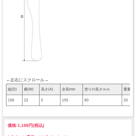
←左右にスクロール→
縦(D)
横(W)
高さ(A)
全長mm
塗りの長さｍｍ
重量(g)
156
22
5
155
60
20
価格:
1,188円
(税込)