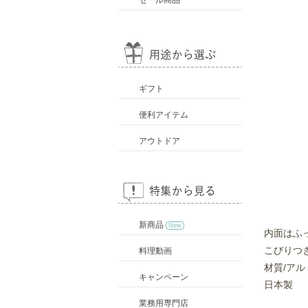
セール商品
ギフト
便利アイテム
アウトドア
新商品
New
内面はふ
こびりつ
料理動画
材質/ア
キャンペーン
日本製
業務用専門店