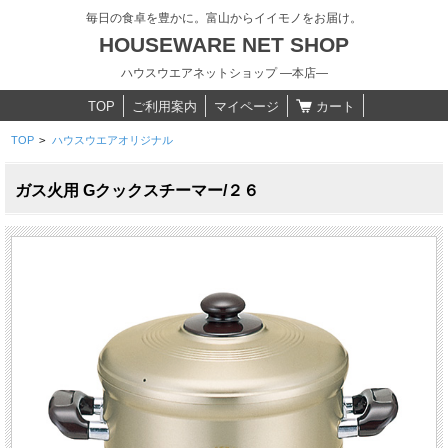
毎日の食卓を豊かに。富山からイイモノをお届け。
HOUSEWARE NET SHOP
ハウスウエアネットショップ ―本店―
TOP
ご利用案内
マイページ
カート
TOP
>
ハウスウエアオリジナル
ガス火用 Gクックスチーマー/２６