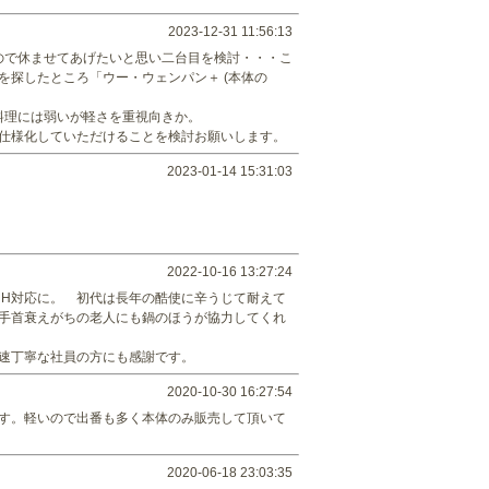
2023-12-31 11:56:13
いるので休ませてあげたいと思い二台目を検討・・・こ
探したところ「ウー・ウェンパン＋ (本体の
る料理には弱いが軽さを重視向きか。
仕様化していただけることを検討お願いします。
2023-01-14 15:31:03
2022-10-16 13:27:24
・H対応に。 初代は長年の酷使に辛うじて耐えて
手首衰えがちの老人にも鍋のほうが協力してくれ
速丁寧な社員の方にも感謝です。
2020-10-30 16:27:54
す。軽いので出番も多く本体のみ販売して頂いて
2020-06-18 23:03:35