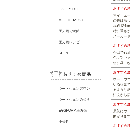
おすすめ
CAFE STYLE
マイ エー
Made in JAPAN
の鍋は蓋
み)/IH
圧力鍋で滅菌
特に重さが
メーカー
圧力鍋レシピ
おすすめ
今回で3台
SDGs
色々迷い
朝に昼に
おすすめ
ウー・ウ
いる状態
ウー・ウェンズワン
るような
注文から
ウー・ウェンの台所
おすすめ
EGGFORM圧力鍋
最初にウ
助かりま
小伝具
おすすめ