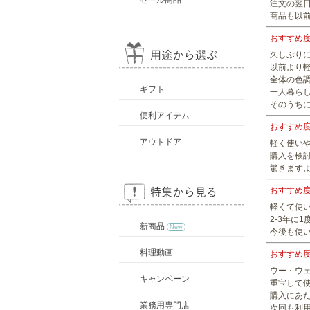
セール商品
注文の翌
商品も以
おすすめ
久しぶり
以前より
全体の色
ギフト
一人暮ら
そのうち
便利アイテム
おすすめ
アウトドア
軽く使い
購入を検
驚きます
おすすめ
軽くて使い
2-3年に
新商品
New
今後も使い
料理動画
おすすめ
ウー・ウ
キャンペーン
重宝して
購入にあ
業務用専門店
次回も利