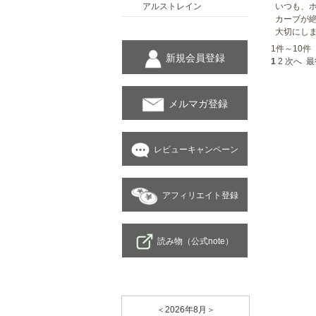
アルストレイン
いつも、
カーブが
大切にし
1件～10件 
新規会員登録
1
2
次へ
最
メルマガ登録
レビューキャンペーン
アフィリエイト登録
読み物（公式note）
＜
2026年8月
＞