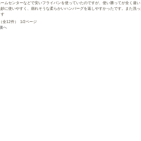
ホームセンターなどで安いフライパンを使っていたのですが、使い勝ってが全く違い
絶妙に使いやすく、崩れそうな柔らかいハンバーグを返しやすかったです。また洗っ
ます
（全12件） 1/2ページ
後へ