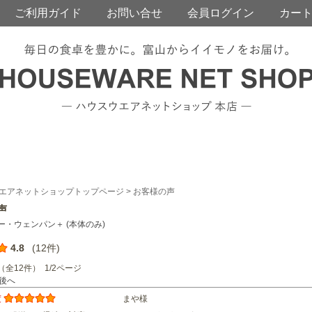
ご利用ガイド
お問い合せ
会員ログイン
カー
エアネットショップトップページ
> お客様の声
声
ー・ウェンパン＋ (本体のみ)
4.8
(12件)
（全12件） 1/2ページ
後へ
度
まや様