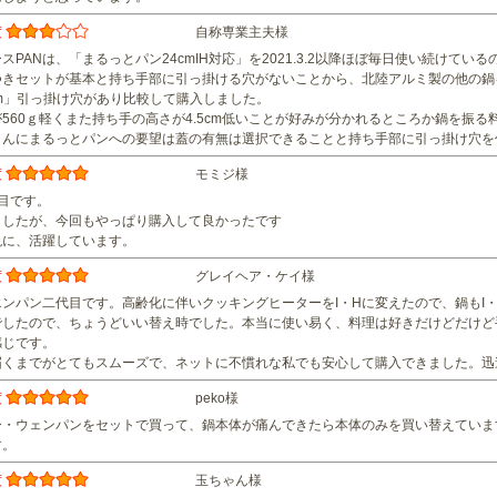
度
自称専業主夫様
スPANは、「まるっとパン24cmIH対応」を2021.3.2以降ほぼ毎日使い続けて
つきセットが基本と持ち手部に引っ掛ける穴がないことから、北陸アルミ製の他の鍋を
24cm」引っ掛け穴があり比較して購入しました。
560ｇ軽くまた持ち手の高さが4.5cm低いことが好みが分かれるところか鍋を振
さんにまるっとパンへの要望は蓋の有無は選択できることと持ち手部に引っ掛け穴を
度
モミジ様
目です。
ましたが、今回もやっぱり購入して良かったです
晩に、活躍しています。
度
グレイヘア・ケイ様
エンパン二代目です。高齢化に伴いクッキングヒーターをI・Hに変えたので、鍋もI
でしたので、ちょうどいい替え時でした。本当に使い易く、料理は好きだけどだけど
感じです。
届くまでがとてもスムーズで、ネットに不慣れな私でも安心して購入できました。迅
度
peko様
ー・ウェンパンをセットで買って、鍋本体が痛んできたら本体のみを買い替えていま
す。
度
玉ちゃん様