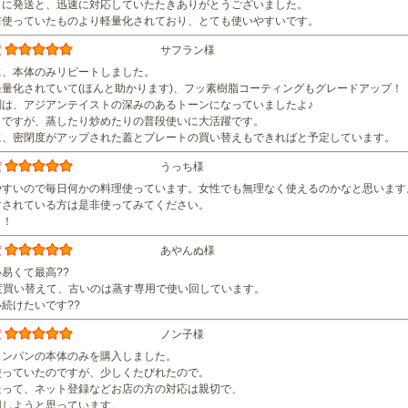
日に発送と、迅速に対応していたたきありがとうございました。
前使っていたものより軽量化されており、とても使いやすいです。
度
サフラン様
に、本体のみリピートしました。
軽量化されていて(ほんと助かります)、フッ素樹脂コーティングもグレードアップ！
調は、アジアンテイストの深みのあるトーンになっていましたよ♪
しですが、蒸したり炒めたりの普段使いに大活躍です。
に、密閉度がアップされた蓋とプレートの買い替えもできればと予定しています。
度
うっち様
やすいので毎日何かの料理使っています。女性でも無理なく使えるのかなと思います。
討されている方は是非使ってみてください。
よ！
度
あやんぬ様
易くて最高??
1度買い替えて、古いのは蒸す専用で使い回しています。
続けたいです??
度
ノン子様
ェンパンの本体のみを購入しました。
使っていたのですが、少しくたびれたので。
たって、ネット登録などお店の方の対応は親切で、
用しようと思っています。