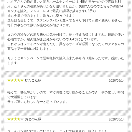
ホクアさんの物が良いと聞きホームセンターにはIH用が無かったので直販を利
用。たくさんの種類がありかなり迷いましたが、夫婦2人なのでこちらの深型24
センチを購入。ノンストレスで最高に調理が捗ります(拍手♪)
油も少量で済みますし、洗うのも楽々ですよ！
見た目も美しくて、ステンレスパンと並べても吊り下げても違和感ありません。
毎日の事なので扱いが楽なのが助かります。
火力や急冷などの取り扱いに気を付けて、長く使える様にしますね。最高の使い
心地ですが、耐久性がまだ分からないので★4つにしています。
これからはフライパンが傷んだり、異なるサイズが必要になったらホクアさんの
商品を第一候補に検討します。
ちょうどキャンペーンで送料無料で購入出来た事も有り難かったです。感謝いた
します。
ゆたこた様
2026/03/14
軽くて、熱伝導がいいので、すぐ調理に取り掛かることができ、朝の忙しい時間
で大活躍しています！
サイズ違いも欲しいなーと思っています。
おとのん様
2026/03/14
フライパン選びに迷っていました。テレビで紹介され、購入しました。