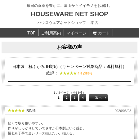
毎日の食卓を豊かに。富山からイイモノをお届け。
HOUSEWARE NET SHOP
ハウスウエアネットショップ ―本店―
TOP
ご利用案内
マイページ
カート
お客様の声
日本製 極ふかみ IH対応（キャンペーン対象商品：送料無料）
総評：
4.8 (38件)
1 / 4ページ（全38件）
1
2
3
4
次へ
RIN様
2026/06/28
軽くて取り扱いやすい。
作りがしっかりしていてさすが日本製という感じ。
梱包も丁寧で全シリーズ揃えたい。揃える。