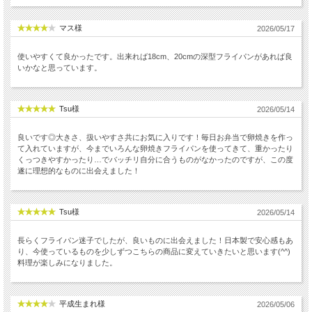
マス様
2026/05/17
使いやすくて良かったです。出来れば18cm、20cmの深型フライパンがあれば良
いかなと思っています。
Tsu様
2026/05/14
良いです◎大きさ、扱いやすさ共にお気に入りです！毎日お弁当で卵焼きを作っ
て入れていますが、今までいろんな卵焼きフライパンを使ってきて、重かったり
くっつきやすかったり…でバッチリ自分に合うものがなかったのですが、この度
遂に理想的なものに出会えました！
Tsu様
2026/05/14
長らくフライパン迷子でしたが、良いものに出会えました！日本製で安心感もあ
り、今使っているものを少しずつこちらの商品に変えていきたいと思います(^^)
料理が楽しみになりました。
平成生まれ様
2026/05/06