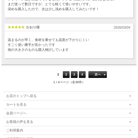
まだ使って数日ですが、とても軽くて使いやすいです。
深めを購入したので、次は少し浅めを購入してみたいです！
かおり様
2026/03/04
温まるのが早く、食材を乗せても温度が下がりにくい
すごく使い勝手が良かったです
他の大きさのものも購入検討しています
1
2
3
4
次へ
1 / 4ページ（全38件）
お店のトップへ戻る
カートを見る
会員ページへ
お客様の声を見る
ご利用案内