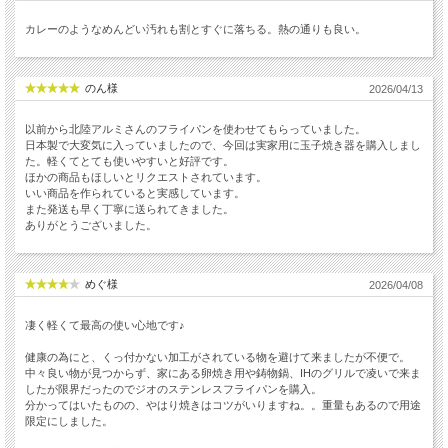
カレーのようなめんどい汚れも割とすぐに落ちる。熱の通りも良い。
のん様
2026/04/13
以前から北陸アルミさんのフライパンを使わせてもらっていました。
日本製で大変気に入っていましたので、今回は実家用に玉子焼き器を購入しまし
た。軽くてとても使いやすいと好評です。
ほかの商品もほしいとリクエストされています。
いい商品を作られていると実感しています。
また発送も早く丁寧に送られてきました。
ありがとうございました。
めぐ様
2026/04/08
凄く軽くて最高の使い心地です♪
健康の為にと、くっ付かない加工がされている物を避けて来ましたが不便で。
中々良い物が見つからず、家にある卵焼き用や鋳物鍋、IHのグリルで凌いで来ま
したが限界だったのでジオのステンレスフライパンを購入。
分かってはいたものの、やはり焼きはコツがいりますね。。重量もあるので用途
限定にしました。