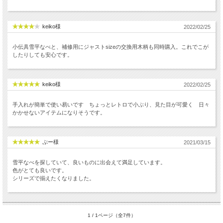
keiko様
2022/02/25
小伝具雪平なべと、補修用にジャストsizeの交換用木柄も同時購入。これでこが
したりしても安心です。
keiko様
2022/02/25
手入れが簡単で使い易いです ちょっとレトロで小ぶり、見た目が可愛く 日々
かかせないアイテムになりそうです。
ぷー様
2021/03/15
雪平なべを探していて、良いものに出会えて満足しています。
色がとても良いです。
シリーズで揃えたくなりました。
1 / 1ページ（全7件）