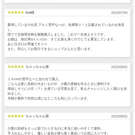
koa様
2024/07/08
愛用している小伝具 アルミ雪平なべが、在庫限り！と記載されているのを発見
し、
慌てて交換用木柄を複数購入しました。これで一生使えそうです。
お鍋は、熱伝導がいいのか、すぐお湯も沸くのでとても重宝しています。
あと注ぎ口が秀逸です☆☆
また、安心してお取引できるショップさんだと思います。
ちゃっちゃん様
2022/09/02
１６cmの雪平なべと合わせて購入。
こちらは更に具材が大きいものや、少量の煮物を作るときに便利です。
美味しそうに小豆（？）を煮ている写真を見て、私もチャレンジしたく購入を決
めました。
木柄が素朴で自然な感じなところも気に入っています。
ちゃっちゃん様
2022/09/02
少量の具材をさっと茹でたりするのに本当に使いやすくて便利。
手入れもしやすく、優しい金色が落ち着く風合いでお気に入りです。