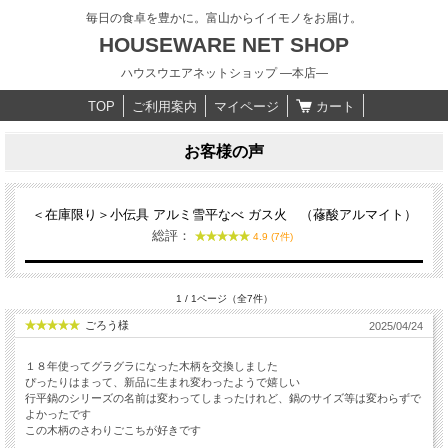
毎日の食卓を豊かに。富山からイイモノをお届け。
HOUSEWARE NET SHOP
ハウスウエアネットショップ ―本店―
TOP
ご利用案内
マイページ
カート
お客様の声
＜在庫限り＞小伝具 アルミ雪平なべ ガス火 （蓚酸アルマイト）
総評：
4.9 (7件)
1 / 1ページ（全7件）
ごろう様
2025/04/24
１８年使ってグラグラになった木柄を交換しました
ぴったりはまって、新品に生まれ変わったようで嬉しい
行平鍋のシリーズの名前は変わってしまったけれど、鍋のサイズ等は変わらずで
よかったです
この木柄のさわりごこちが好きです